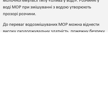
молочної емульсії типу «олива у воді». Розчинні у
воді МОР при змішуванні з водою утворюють
прозорі розчини.
До переваг водозмішуваних МОР можна віднести
високу охолоджувальну здатність, пожежну безпеку
та низьку вартість.