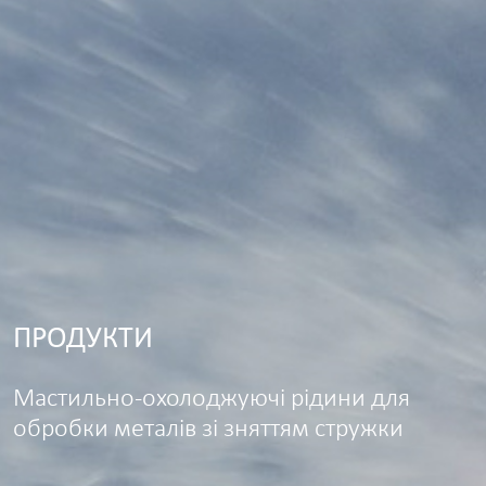
ПРОДУКТИ
Мастильно-охолоджуючі рідини для
обробки металів зі зняттям стружки