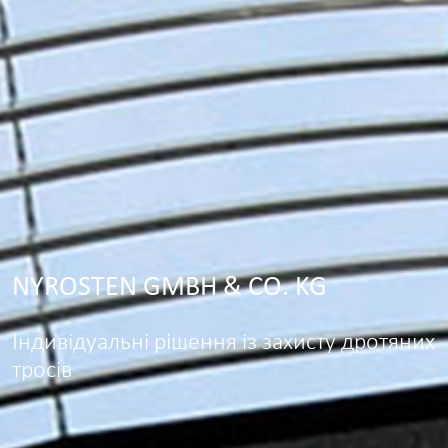
NYROSTEN GMBH & CO. KG
Індивідуальні рішення із захисту дротяних
тросів