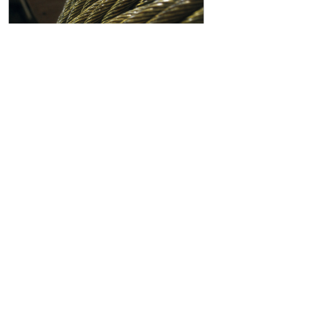
Антикорозійний захист сталевого троса
на індивідуальне замовлення
Антикорозійні продукти серії
NYROSTEN N 113
для захисту сталевих канатів на шківах тертя у
шахтному устаткуванні;